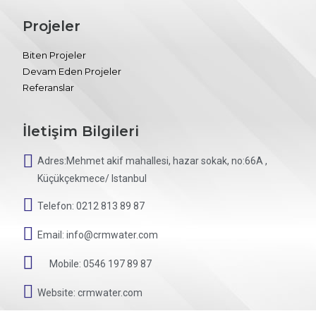
Projeler
Biten Projeler
Devam Eden Projeler
Referanslar
İletişim Bilgileri
Adres:Mehmet akif mahallesi, hazar sokak, no:66A ,
Küçükçekmece/ Istanbul
Telefon: 0212 813 89 87
Email: info@crmwater.com
Mobile: 0546 197 89 87
Website: crmwater.com