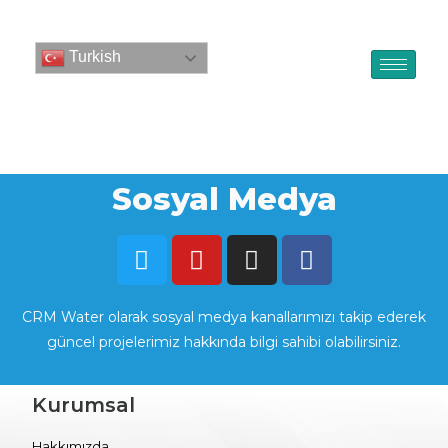
Turkish
Sosyal Medya
CRM Water olarak sosyal medya kanallarımızı takip ederek
güncel projelerimiz hakkında bilgi sahibi olabilirsiniz.
Kurumsal
Hakkımızda