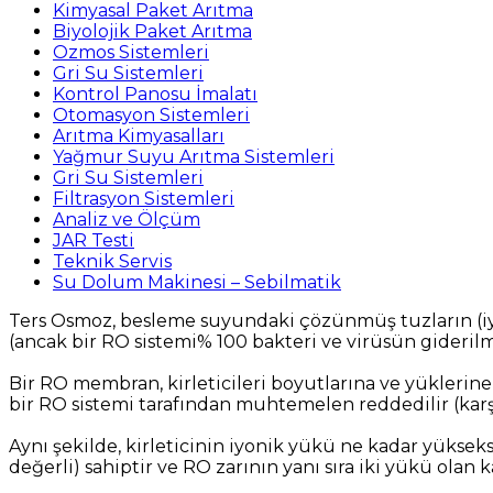
Kimyasal Paket Arıtma
Biyolojik Paket Arıtma
Ozmos Sistemleri
Gri Su Sistemleri
Kontrol Panosu İmalatı
Otomasyon Sistemleri
Arıtma Kimyasalları
Yağmur Suyu Arıtma Sistemleri
Gri Su Sistemleri
Filtrasyon Sistemleri
Analiz ve Ölçüm
JAR Testi
Teknik Servis
Su Dolum Makinesi – Sebilmatik
Ters Osmoz, besleme suyundaki çözünmüş tuzların (iyonl
(ancak bir RO sistemi% 100 bakteri ve virüsün giderilm
Bir RO membran, kirleticileri boyutlarına ve yüklerin
bir RO sistemi tarafından muhtemelen reddedilir (kar
Aynı şekilde, kirleticinin iyonik yükü ne kadar yük
değerli) sahiptir ve RO zarının yanı sıra iki yükü ola