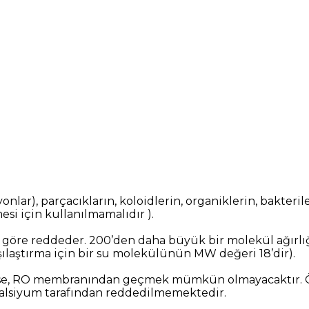
ar), parçacıkların, koloidlerin, organiklerin, bakteril
esi için kullanılmamalıdır ).
e göre reddeder. 200’den daha büyük bir molekül ağırlığ
şılaştırma için bir su molekülünün MW değeri 18’dir).
sekse, RO membranından geçmek mümkün olmayacaktır. Ör
n kalsiyum tarafından reddedilmemektedir.