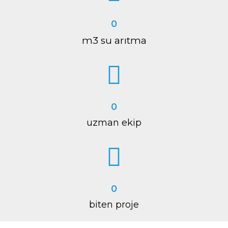
0
m3 su arıtma
0
uzman ekip
0
biten proje