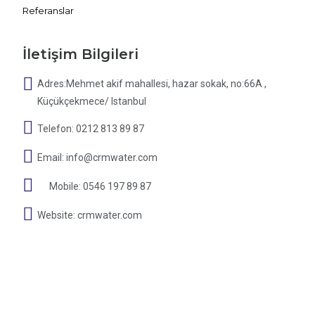
Referanslar
İletişim Bilgileri
Adres:Mehmet akif mahallesi, hazar sokak, no:66A ,
Küçükçekmece/ Istanbul
Telefon: 0212 813 89 87
Email: info@crmwater.com
Mobile: 0546 197 89 87
Website: crmwater.com