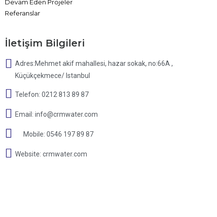
Devam Eden Projeler
Referanslar
İletişim Bilgileri
Adres:Mehmet akif mahallesi, hazar sokak, no:66A ,
Küçükçekmece/ Istanbul
Telefon: 0212 813 89 87
Email: info@crmwater.com
Mobile: 0546 197 89 87
Website: crmwater.com